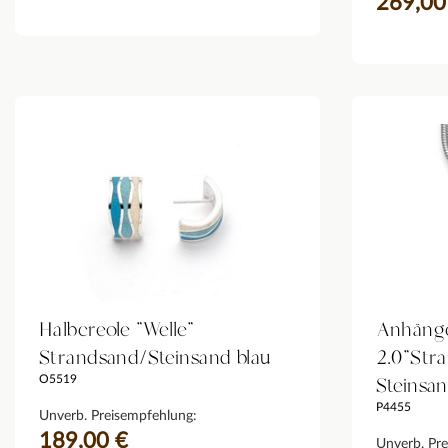
269,00
Halbcreole "Welle"
Anhänge
Strandsand/Steinsand blau
2.0"Str
Steinsa
O5519
P4455
Unverb. Preisempfehlung:
189,00 €
Unverb. Pre