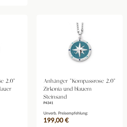
e 2.0"
Anhänger "Kompassrose 2.0"
lauer
Zirkonia und blauem
Steinsand
P4341
Unverb. Preisempfehlung:
199,00 €