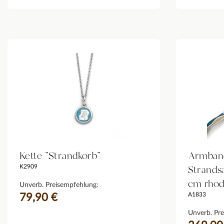
Kette "Strandkorb"
Armband
Strands
K2909
cm rhod
Unverb. Preisempfehlung:
A1833
79,90 €
Unverb. Pre