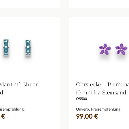
Maritim" Blauer
Ohrstecker ''Plumeria
nd
10 mm lila Steinsand
O5500
isempfehlung:
Unverb. Preisempfehlung:
 €
99,00 €