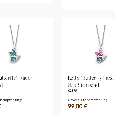
utterfly" blauer
Kette "Butterfly" rosa, 
nd
blau Steinsand
K2875
isempfehlung:
Unverb. Preisempfehlung:
€
99,00 €