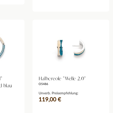
l"
Halbcreole "Welle 2.0"
d blau
O5486
Unverb. Preisempfehlung:
119,00 €