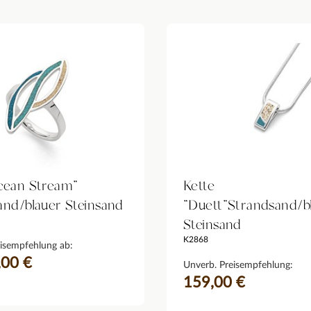
cean Stream"
Kette
and/blauer Steinsand
"Duett"Strandsand/b
Steinsand
K2868
isempfehlung ab:
,00 €
Unverb. Preisempfehlung:
159,00 €