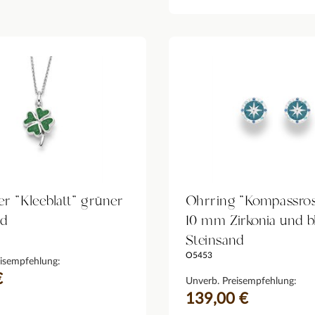
r "Kleeblatt" grüner
Ohrring "Kompassros
nd
10 mm Zirkonia und b
Steinsand
O5453
isempfehlung:
€
Unverb. Preisempfehlung:
139,00 €