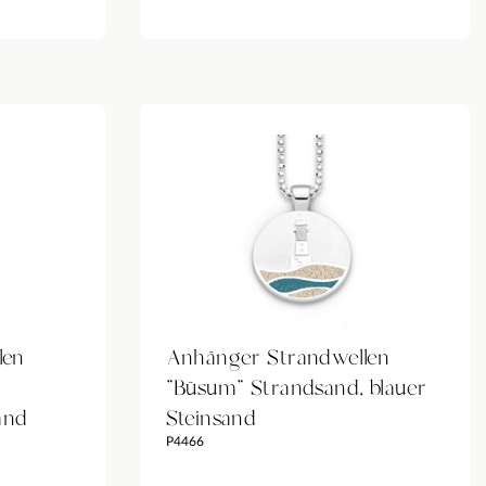
len
Anhänger Strandwellen
"Büsum" Strandsand, blauer
and
Steinsand
P4466