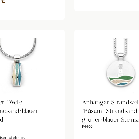
 €
r "Welle
Anhänger Strandwel
andsand/blauer
"Büsum" Strandsand,
nd
grüner+blauer Steins
P4465
isempfehlung: