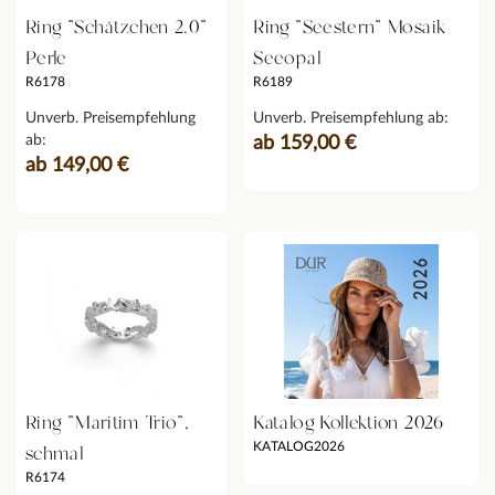
Ring "Schätzchen 2.0"
Ring "Seestern" Mosaik
Perle
Seeopal
R6178
R6189
Unverb. Preisempfehlung
Unverb. Preisempfehlung ab:
ab:
ab 159,00 €
ab 149,00 €
Ring "Maritim Trio",
Katalog Kollektion 2026
KATALOG2026
schmal
R6174