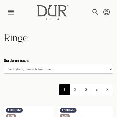
TEXT_BTN_MENU
Ringe
Sortieren nach:
1
2
3
»
8
Edelstahl
Edelstahl
Neu
Neu