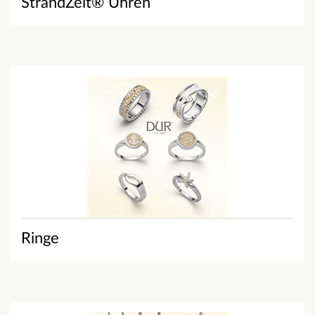
StrandZeit® Uhren
Ringe