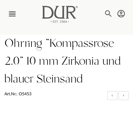
TEXT_BTN_MENU
Ohrring "Kompassrose
2.0" 10 mm Zirkonia und
blauer Steinsand
Art.Nr.: O5453