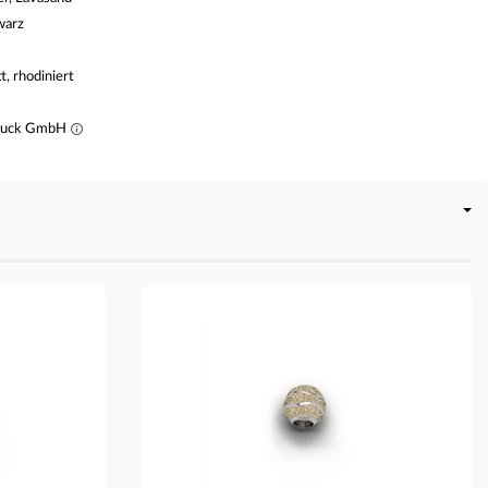
warz
tt, rhodiniert
muck GmbH