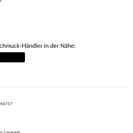
r.
chmuck-Händler in der Nähe:
056717
er, Lavasand