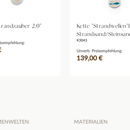
trandzauber 2.0"
Kette "Strandwellen
Strandsand/Steinsan
K3043
isempfehlung:
€
Unverb. Preisempfehlung:
139,00 €
MENWELTEN
MATERIALIEN