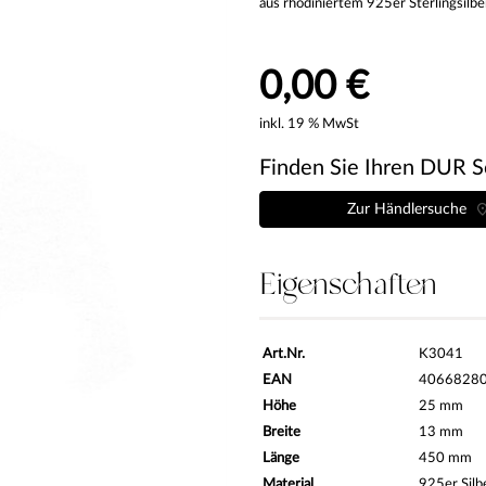
aus rhodiniertem 925er Sterlingsilbe
0,00 €
inkl. 19 % MwSt
Finden Sie Ihren DUR S
Zur Händlersuche
Eigenschaften
Art.Nr.
K3041
EAN
4066828
Höhe
25 mm
Breite
13 mm
Länge
450 mm
Material
925er Silb