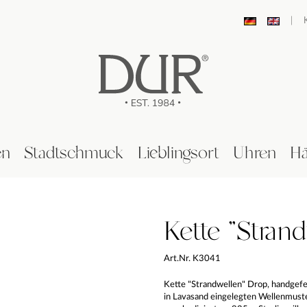
|
en
Stadtschmuck
Lieblingsort
Uhren
Hä
Kette "Stran
Art.Nr. K3041
Kette "Strandwellen" Drop, handgefer
in Lavasand eingelegten Wellenmuster