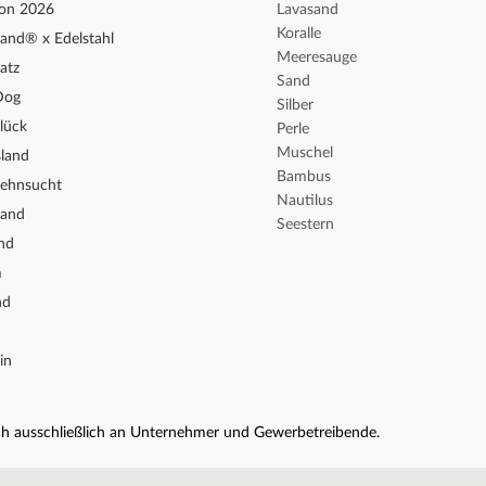
ion 2026
Lavasand
Koralle
and® x Edelstahl
Meeresauge
atz
Sand
Dog
Silber
lück
Perle
Muschel
sland
Bambus
Sehnsucht
Nautilus
sand
Seestern
nd
m
nd
in
sich ausschließlich an Unternehmer und Gewerbetreibende.