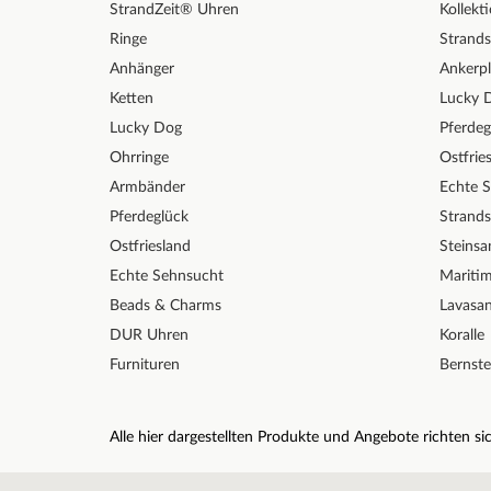
StrandZeit® Uhren
Kollekt
Ringe
Strands
Anhänger
Ankerpl
Ketten
Lucky 
Lucky Dog
Pferdeg
Ohrringe
Ostfrie
Armbänder
Echte 
Pferdeglück
Strand
Ostfriesland
Steinsa
Echte Sehnsucht
Mariti
Beads & Charms
Lavasa
DUR Uhren
Koralle
Furnituren
Bernste
Alle hier dargestellten Produkte und Angebote richten 