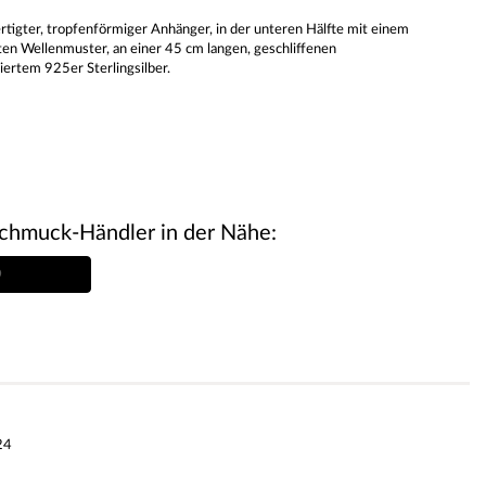
tigter, tropfenförmiger Anhänger, in der unteren Hälfte mit einem
ten Wellenmuster, an einer 45 cm langen, geschliffenen
niertem 925er Sterlingsilber.
chmuck-Händler in der Nähe:
24