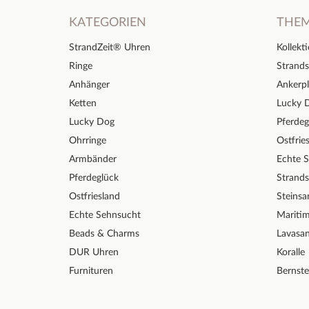
KATEGORIEN
THE
StrandZeit® Uhren
Kollekt
Ringe
Strands
Anhänger
Ankerpl
Ketten
Lucky 
Lucky Dog
Pferdeg
Ohrringe
Ostfrie
Armbänder
Echte 
Pferdeglück
Strand
Ostfriesland
Steinsa
Echte Sehnsucht
Mariti
Beads & Charms
Lavasa
DUR Uhren
Koralle
Furnituren
Bernste