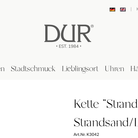
|
en
Stadtschmuck
Lieblingsort
Uhren
Hä
Kette "Stran
Strandsand/
Art.Nr. K3042