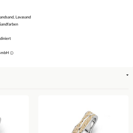
randsand, Lavasand
 Sandfarben
odiniert
 GmbH