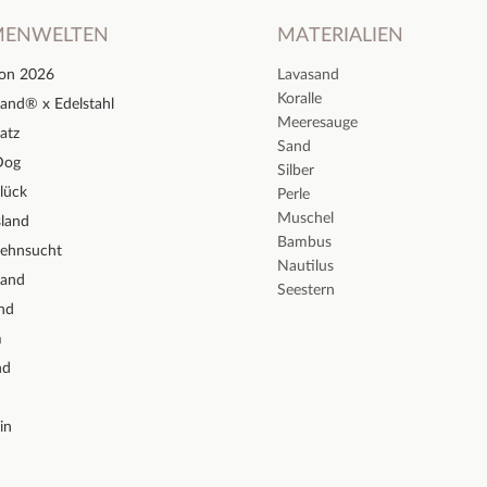
MENWELTEN
MATERIALIEN
ion 2026
Lavasand
Koralle
and® x Edelstahl
Meeresauge
atz
Sand
Dog
Silber
lück
Perle
Muschel
sland
Bambus
Sehnsucht
Nautilus
sand
Seestern
nd
m
nd
in