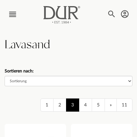
TEXT_BTN_MENU
Lavasand
Sortieren nach:
1
2
3
4
5
»
11