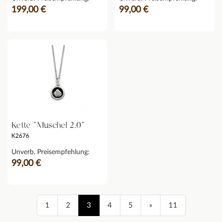
199,00 €
99,00 €
Kette "Muschel 2.0"
K2676
Unverb. Preisempfehlung:
99,00 €
1
2
3
4
5
»
11