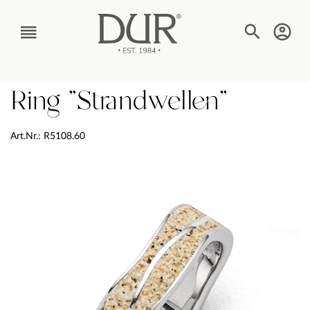
TEXT_BTN_MENU
Ring "Strandwellen"
Art.Nr.: R5108.60