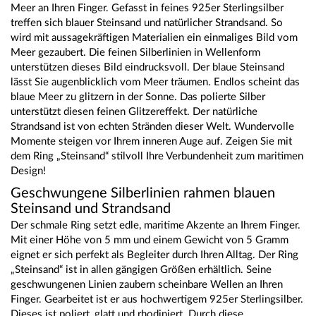
Meer an Ihren Finger. Gefasst in feines 925er Sterlingsilber
treffen sich blauer Steinsand und natürlicher Strandsand. So
wird mit aussagekräftigen Materialien ein einmaliges Bild vom
Meer gezaubert. Die feinen Silberlinien in Wellenform
unterstützen dieses Bild eindrucksvoll. Der blaue Steinsand
lässt Sie augenblicklich vom Meer träumen. Endlos scheint das
blaue Meer zu glitzern in der Sonne. Das polierte Silber
unterstützt diesen feinen Glitzereffekt. Der natürliche
Strandsand ist von echten Stränden dieser Welt. Wundervolle
Momente steigen vor Ihrem inneren Auge auf. Zeigen Sie mit
dem Ring „Steinsand“ stilvoll Ihre Verbundenheit zum maritimen
Design!
Geschwungene Silberlinien rahmen blauen
Steinsand und Strandsand
Der schmale Ring setzt edle, maritime Akzente an Ihrem Finger.
Mit einer Höhe von 5 mm und einem Gewicht von 5 Gramm
eignet er sich perfekt als Begleiter durch Ihren Alltag. Der Ring
„Steinsand“ ist in allen gängigen Größen erhältlich. Seine
geschwungenen Linien zaubern scheinbare Wellen an Ihren
Finger. Gearbeitet ist er aus hochwertigem 925er Sterlingsilber.
Dieses ist poliert, glatt und rhodiniert. Durch diese