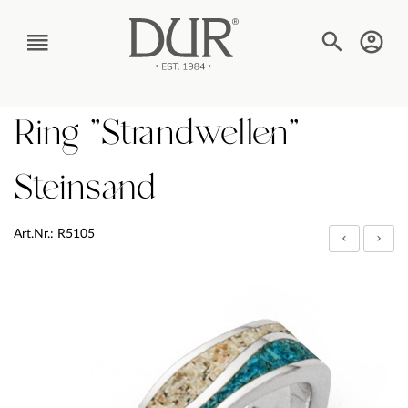
TEXT_BTN_MENU
Ring "Strandwellen"
Steinsand
Art.Nr.: R5105