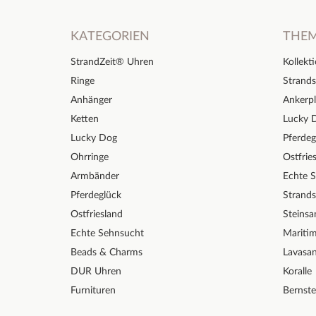
KATEGORIEN
THE
StrandZeit® Uhren
Kollekt
Ringe
Strands
Anhänger
Ankerpl
Ketten
Lucky 
Lucky Dog
Pferdeg
Ohrringe
Ostfrie
Armbänder
Echte 
Pferdeglück
Strand
Ostfriesland
Steinsa
Echte Sehnsucht
Mariti
Beads & Charms
Lavasa
DUR Uhren
Koralle
Furnituren
Bernste