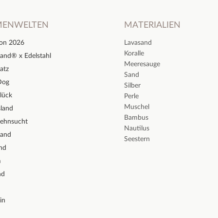
MENWELTEN
MATERIALIEN
ion 2026
Lavasand
Koralle
and® x Edelstahl
Meeresauge
atz
Sand
Dog
Silber
lück
Perle
Muschel
sland
Bambus
Sehnsucht
Nautilus
sand
Seestern
nd
m
nd
in