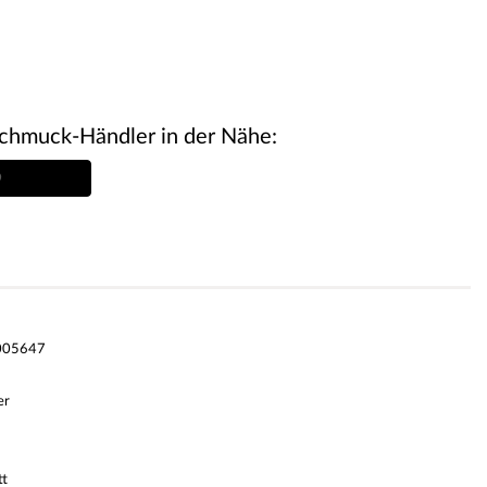
chmuck-Händler in der Nähe:
005647
er
tt