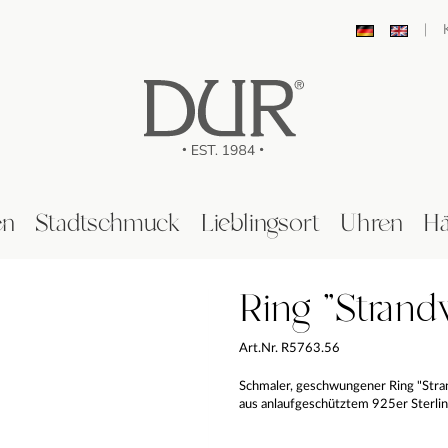
|
en
Stadtschmuck
Lieblingsort
Uhren
Hä
Ring "Strand
Art.Nr. R5763.56
Schmaler, geschwungener Ring "Str
aus anlaufgeschütztem 925er Sterling