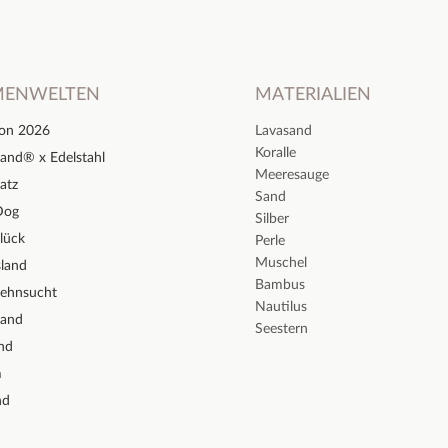
MENWELTEN
MATERIALIEN
ion 2026
Lavasand
Koralle
and® x Edelstahl
Meeresauge
atz
Sand
Dog
Silber
lück
Perle
Muschel
sland
Bambus
Sehnsucht
Nautilus
sand
Seestern
nd
m
nd