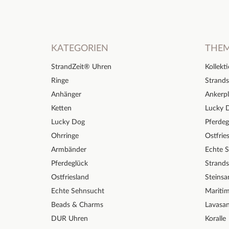
KATEGORIEN
THE
StrandZeit® Uhren
Kollekt
Ringe
Strands
Anhänger
Ankerpl
Ketten
Lucky 
Lucky Dog
Pferdeg
Ohrringe
Ostfrie
Armbänder
Echte 
Pferdeglück
Strand
Ostfriesland
Steinsa
Echte Sehnsucht
Mariti
Beads & Charms
Lavasa
DUR Uhren
Koralle