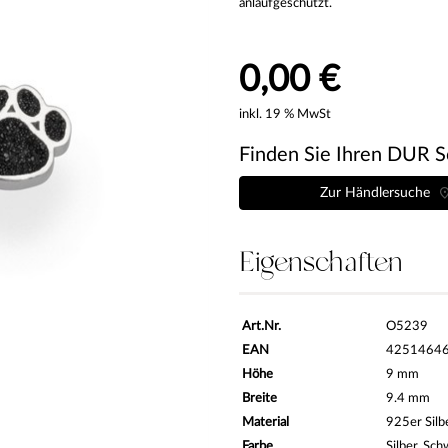
anlaufgeschützt.
0,00 €
inkl. 19 % MwSt
Finden Sie Ihren DUR S
Zur Händlersuche
Eigenschaften
Art.Nr.
O5239
EAN
4251464
Höhe
9 mm
Breite
9.4 mm
Material
925er Silb
Farbe
Silber, Sch