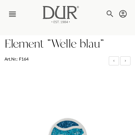
TEXT_BTN_MENU
Element "Welle blau"
Art.Nr.: F164