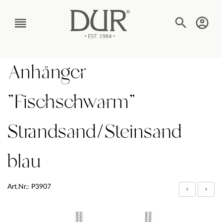
TEXT_BTN_MENU
Anhänger
"Fischschwarm"
Strandsand/Steinsand
blau
Art.Nr.: P3907