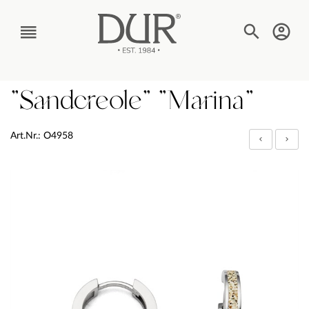
TEXT_BTN_MENU
"Sandcreole" "Marina"
Art.Nr.: O4958