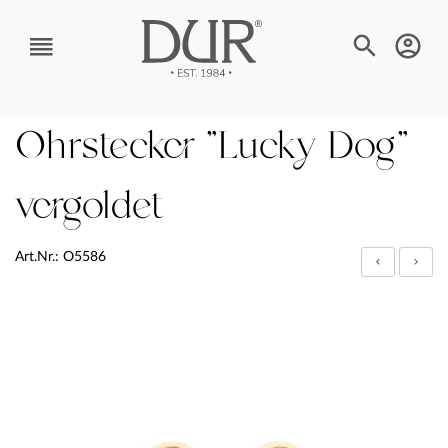
TEXT_BTN_MENU
Ohrstecker "Lucky Dog"
vergoldet
Art.Nr.: O5586