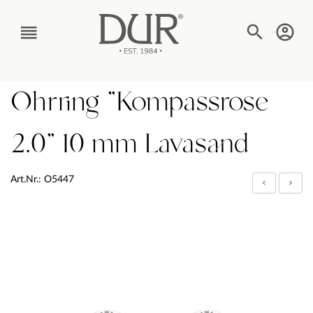
TEXT_BTN_MENU
Ohrring "Kompassrose
2.0" 10 mm Lavasand
Art.Nr.: O5447