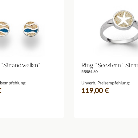
 "Strandwellen"
Ring "Seestern" Str
R5584.60
isempfehlung:
Unverb. Preisempfehlung:
€
119,00 €