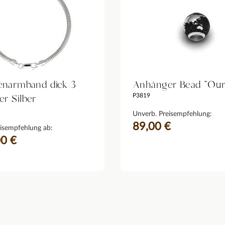
enarmband dick 3
Anhänger Bead "Our
r Silber
P3819
Unverb. Preisempfehlung:
89,00 €
isempfehlung ab:
00 €