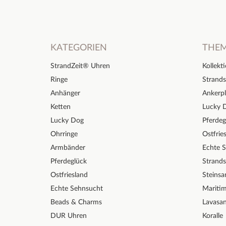
KATEGORIEN
THE
StrandZeit® Uhren
Kollekt
Ringe
Strands
Anhänger
Ankerpl
Ketten
Lucky 
Lucky Dog
Pferdeg
Ohrringe
Ostfrie
Armbänder
Echte 
Pferdeglück
Strand
Ostfriesland
Steinsa
Echte Sehnsucht
Mariti
Beads & Charms
Lavasa
DUR Uhren
Koralle