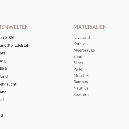
MENWELTEN
MATERIALIEN
ion 2026
Lavasand
Koralle
and® x Edelstahl
Meeresauge
atz
Sand
Dog
Silber
lück
Perle
Muschel
sland
Bambus
Sehnsucht
Nautilus
sand
Seestern
nd
m
nd