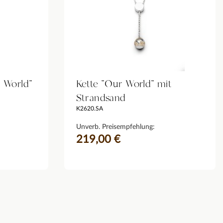
 World"
Kette "Our World" mit
Strandsand
K2620.SA
Unverb. Preisempfehlung:
219,00 €