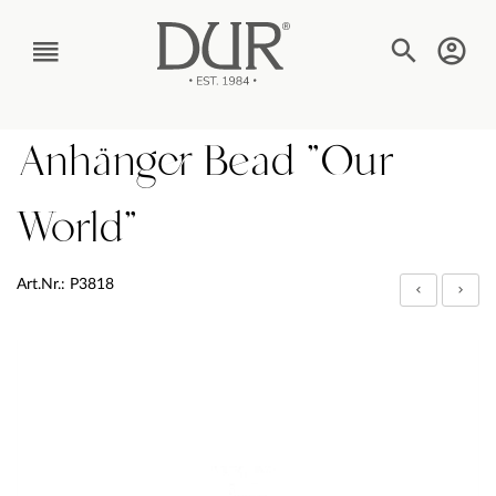
TEXT_BTN_MENU
Anhänger Bead "Our
World"
Art.Nr.: P3818